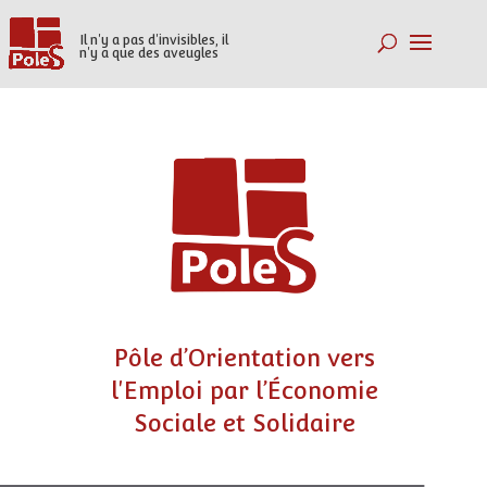
Il n'y a pas d'invisibles, il
n'y a que des aveugles
P
ô
l
e
d
’
O
r
i
e
n
t
a
t
i
o
n
v
e
r
s
l
'
E
m
p
l
o
i
p
a
r
l
’
É
c
o
n
o
m
i
e
S
o
c
i
a
l
e
e
t
S
o
l
i
d
a
i
r
e