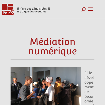
Il n'y a pas d'invisibles, il
n'y a que des aveugles
Médiation
numérique
Si le
dével
oppe
ment
de
l’écon
omie