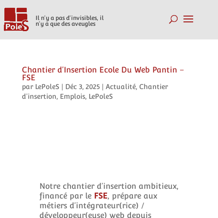
Il n'y a pas d'invisibles, il
n'y a que des aveugles
Chantier d’Insertion Ecole Du Web Pantin –
FSE
par
LePoleS
|
Déc 3, 2025
|
Actualité
,
Chantier
d'insertion
,
Emplois
,
LePoleS
Notre chantier d’insertion ambitieux,
financé par le
FSE
, prépare aux
métiers d’intégrateur(rice) /
développeur(euse) web depuis