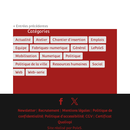
« Entrées précédentes
Catégories
Actualité
Atelier
Chantier d'insertion
Emplois
Equipe
Fabriques-numerique
Général
LePoleS
Mobilisation
Numerique
Politique
Politique de la ville
Ressources humaines
Social
Web
Web-serie
Newsletter
|
Recrutement
|
Mentions légales
|
Politique de
confidentialité
|
Politique d'accessibilité
|
CGV
|
Certificat
Qualiopi
Site réalisé par PoleS.