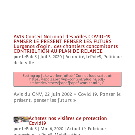
AVIS Conseil National des Villes COVID-19
PANSER LE PRESENT PENSER LES FUTURS
L’urgence d’agir : des chantiers concomitants
CONTRIBUTION AU PLAN DE RELANCE
par
LePoleS
|
Juil 3, 2020
|
Actualité
,
LePoleS
,
Politique
de la ville
Setting up fake worker failed: "Cannot load script at:
https://lepoles.org/wp-content/plugins/pdf-
embedder/assets/js/pdfjs/pdf.worker.min.js".
Avis du CNV, 22 Juin 2002 « Covid 19. Panser le
présent, penser les futurs »
Achetez nos visières de protection
Covid19
par
LePoleS
|
Mai 6, 2020
|
Actualité
,
Fabriques-
numerique
,
LePoleS
,
Mobilisation