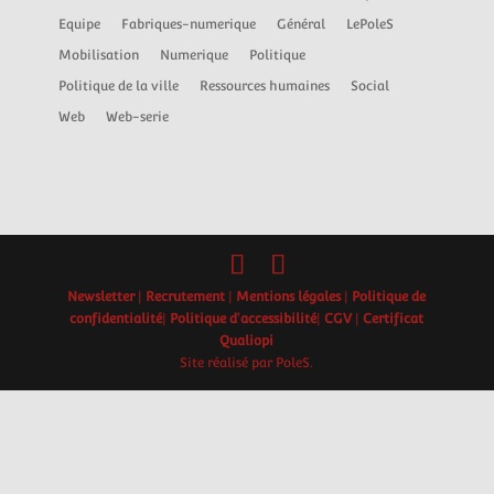
Equipe
Fabriques-numerique
Général
LePoleS
Mobilisation
Numerique
Politique
Politique de la ville
Ressources humaines
Social
Web
Web-serie
Newsletter
|
Recrutement
|
Mentions légales
|
Politique de
confidentialité
|
Politique d'accessibilité
|
CGV
|
Certificat
Qualiopi
Site réalisé par PoleS.