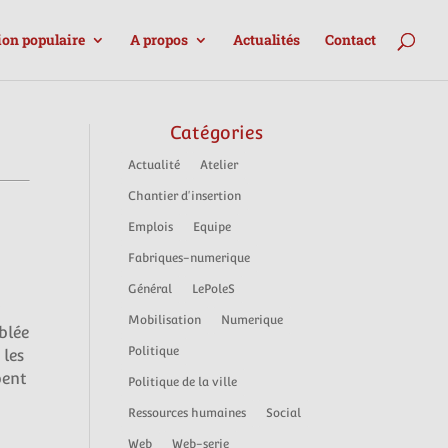
ion populaire
A propos
Actualités
Contact
Catégories
Actualité
Atelier
Chantier d'insertion
Emplois
Equipe
Fabriques-numerique
Général
LePoleS
x
Mobilisation
Numerique
blée
Politique
 les
pent
Politique de la ville
Ressources humaines
Social
Web
Web-serie