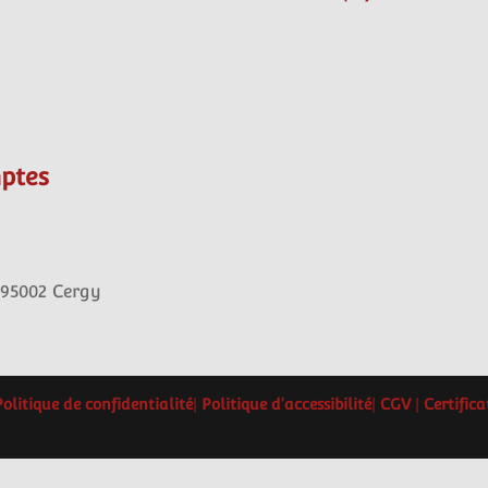
ptes
 95002 Cergy
Politique de confidentialité
|
Politique d'accessibilité
|
CGV
|
Certific