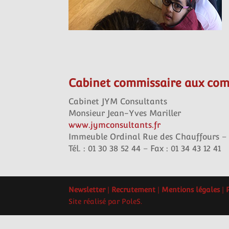
Cabinet commissaire aux com
Cabinet JYM Consultants
Monsieur Jean-Yves Mariller
www.jymconsultants.fr
Immeuble Ordinal Rue des Chauffours –
Tél. : 01 30 38 52 44 – Fax : 01 34 43 12 41
Newsletter
|
Recrutement
|
Mentions légales
|
Site réalisé par PoleS.