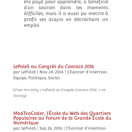
été payé pour apprendre, a bénéficié
d’un soutien dans les moments
difficiles, mais il a aussi pu mettre à
profit ses acquis en décrochant un
emploi.
LePoleS au Congrès du Coorace 2016
par
LePoleS
|
Nov 24, 2016
|
Chantier d'insertion
,
Equipe
,
Politique
,
Social
[
View the story « LePoleS au Congrès Coorace 2016 » on
Storify
]
Ma6TvaCoder, l’École du Web des Quartiers
Populaires au Forum de la Grande École du
Numérique
par
LePoleS
|
Sep 26, 2016
|
Chantier d'insertion
,