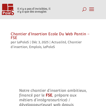
Il n'y a pas d'invisibles, il
n'y a que des aveugles
Chantier d’Insertion Ecole Du Web Pantin –
FSE
par
LePoleS
|
Déc 3, 2025
|
Actualité
,
Chantier
d'insertion
,
Emplois
,
LePoleS
Notre chantier d’insertion ambitieux,
financé par le
FSE
, prépare aux
métiers d’intégrateur(rice) /
développeur(euse) web depuis