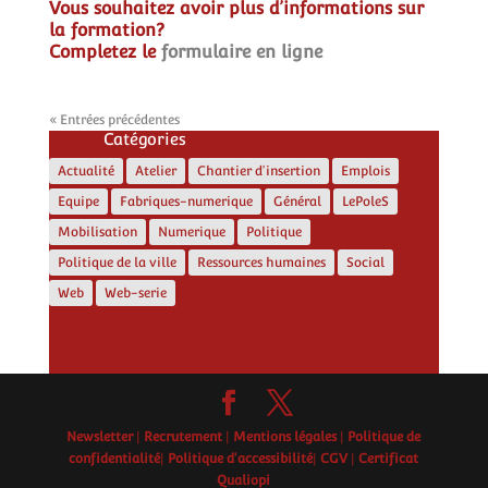
Vous souhaitez avoir plus d’informations sur
la formation?
Completez le
formulaire en ligne
« Entrées précédentes
Catégories
Actualité
Atelier
Chantier d'insertion
Emplois
Equipe
Fabriques-numerique
Général
LePoleS
Mobilisation
Numerique
Politique
Politique de la ville
Ressources humaines
Social
Web
Web-serie
Newsletter
|
Recrutement
|
Mentions légales
|
Politique de
confidentialité
|
Politique d'accessibilité
|
CGV
|
Certificat
Qualiopi