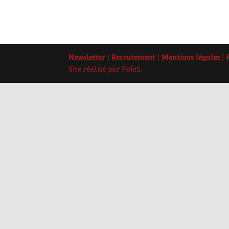
Newsletter
|
Recrutement
|
Mentions légales
|
Site réalisé par PoleS.