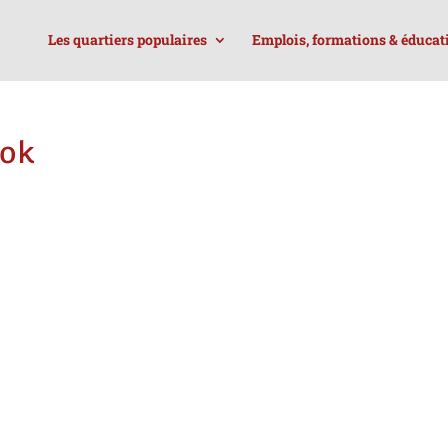
Les quartiers populaires
Emplois, formations & éducat
 ok