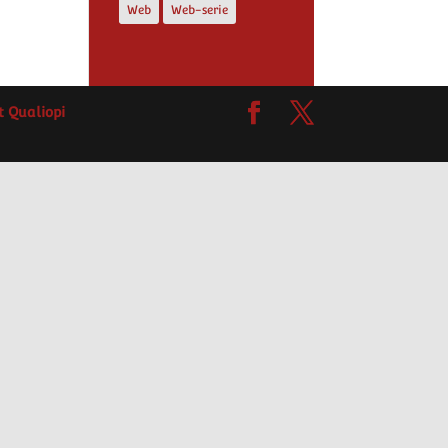
Web
Web-serie
at Qualiopi