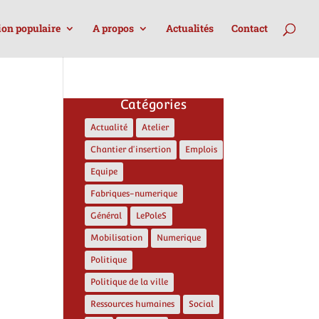
ion populaire
A propos
Actualités
Contact
Catégories
Actualité
Atelier
Chantier d'insertion
Emplois
Equipe
Fabriques-numerique
Général
LePoleS
Mobilisation
Numerique
Politique
Politique de la ville
Ressources humaines
Social