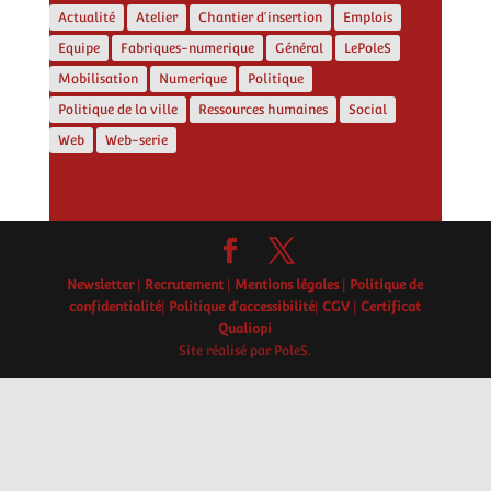
Actualité
Atelier
Chantier d'insertion
Emplois
Equipe
Fabriques-numerique
Général
LePoleS
Mobilisation
Numerique
Politique
Politique de la ville
Ressources humaines
Social
Web
Web-serie
Newsletter
|
Recrutement
|
Mentions légales
|
Politique de
confidentialité
|
Politique d'accessibilité
|
CGV
|
Certificat
Qualiopi
Site réalisé par PoleS.