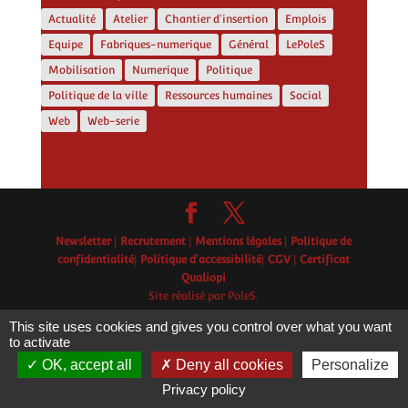
Actualité
Atelier
Chantier d'insertion
Emplois
Equipe
Fabriques-numerique
Général
LePoleS
Mobilisation
Numerique
Politique
Politique de la ville
Ressources humaines
Social
Web
Web-serie
Newsletter
|
Recrutement
|
Mentions légales
|
Politique de
confidentialité
|
Politique d'accessibilité
|
CGV
|
Certificat
Qualiopi
Site réalisé par PoleS.
This site uses cookies and gives you control over what you want
to activate
OK, accept all
Deny all cookies
Personalize
Privacy policy