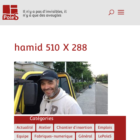
Il n'y a pas d'invisibles, il
n'y a que des aveugles
hamid 510 X 288
Catégories
Actualité
Atelier
Chantier d'insertion
Emplois
Equipe
Fabriques-numerique
Général
LePoleS