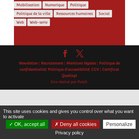
Mobilisation
Numerique
Politique
Politique de la ville
Ressources humaines
Social
Web
Web-serie
Newsletter
|
Recrutement
|
Mentions légales
|
Politique de
confidentialité
|
Politique d'accessibilité
|
CGV
|
Certificat
Qualiopi
Site réalisé par PoleS.
This site uses cookies and gives you control over what you want
to activate
OK, accept all
Deny all cookies
Personalize
Privacy policy