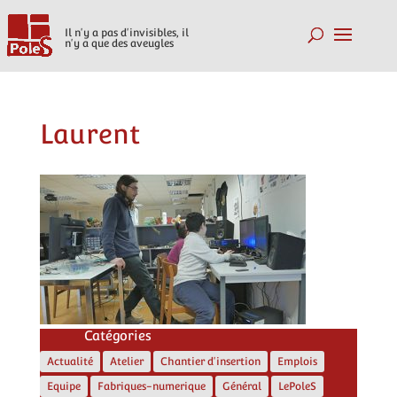
Il n'y a pas d'invisibles, il
n'y a que des aveugles
Laurent
Catégories
Actualité
Atelier
Chantier d'insertion
Emplois
Equipe
Fabriques-numerique
Général
LePoleS