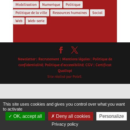
Mobilisation
Numerique
Politique
Politique de la ville
Ressources humaines
Social
Web
Web-serie
Newsletter
|
Recrutement
|
Mentions légales
|
Politique de
confidentialité
|
Politique d'accessibilité
|
CGV
|
Certificat
Qualiopi
Site réalisé par PoleS.
This site uses cookies and gives you control over what you want
to activate
OK, accept all
Deny all cookies
Personalize
Privacy policy