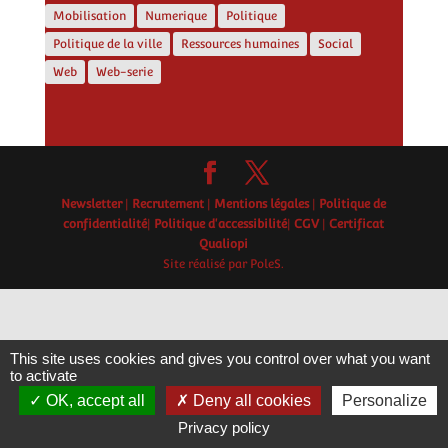
Mobilisation
Numerique
Politique
Politique de la ville
Ressources humaines
Social
Web
Web-serie
Newsletter
|
Recrutement
|
Mentions légales
|
Politique de
confidentialité
|
Politique d'accessibilité
|
CGV
|
Certificat
Qualiopi
Site réalisé par PoleS.
This site uses cookies and gives you control over what you want
to activate
OK, accept all
Deny all cookies
Personalize
Privacy policy