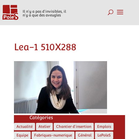
Il n'y a pas d'invisibles, il
n'y a que des aveugles
Lea-1 510X288
Catégories
Actualité
Atelier
Chantier d'insertion
Emplois
Equipe
Fabriques-numerique
Général
LePoleS