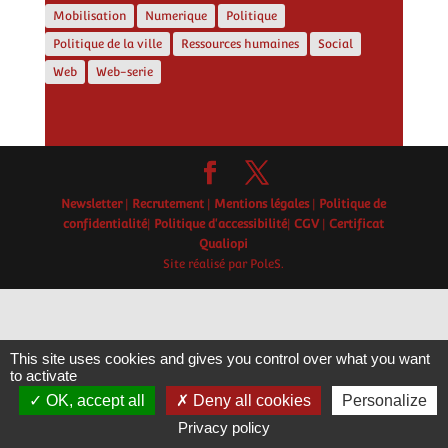
Mobilisation
Numerique
Politique
Politique de la ville
Ressources humaines
Social
Web
Web-serie
Newsletter
|
Recrutement
|
Mentions légales
|
Politique de
confidentialité
|
Politique d'accessibilité
|
CGV
|
Certificat
Qualiopi
Site réalisé par PoleS.
This site uses cookies and gives you control over what you want
to activate
OK, accept all
Deny all cookies
Personalize
Privacy policy