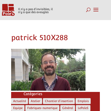
Il n'y a pas d'invisibles, il
n'y a que des aveugles
patrick 510X288
Catégories
Actualité
Atelier
Chantier d'insertion
Emplois
Equipe
Fabriques-numerique
Général
LePoleS