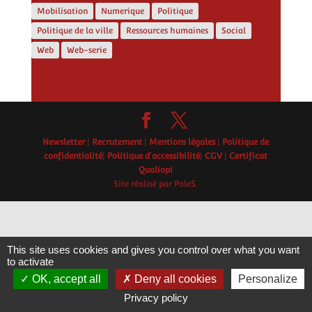
Mobilisation
Numerique
Politique
Politique de la ville
Ressources humaines
Social
Web
Web-serie
Newsletter
|
Recrutement
|
Mentions légales
|
Politique de
confidentialité
|
Politique d'accessibilité
|
CGV
|
Certificat
Qualiopi
Site réalisé par PoleS.
This site uses cookies and gives you control over what you want
to activate
OK, accept all
Deny all cookies
Personalize
Privacy policy