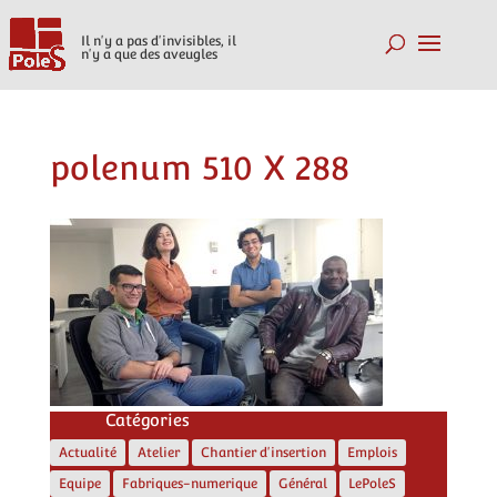
Il n'y a pas d'invisibles, il
n'y a que des aveugles
polenum 510 X 288
Catégories
Actualité
Atelier
Chantier d'insertion
Emplois
Equipe
Fabriques-numerique
Général
LePoleS