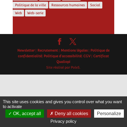
Politique de la ville
Ressources humaines
Social
Web
Web-serie
Newsletter
|
Recrutement
|
Mentions légales
|
Politique de
confidentialité
|
Politique d'accessibilité
|
CGV
|
Certificat
Qualiopi
Site réalisé par PoleS.
This site uses cookies and gives you control over what you want
to activate
OK, accept all
Deny all cookies
Personalize
Privacy policy