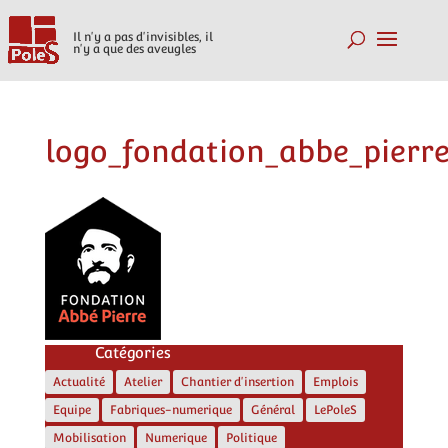
Il n'y a pas d'invisibles, il
n'y a que des aveugles
logo_fondation_abbe_pierr
Catégories
Actualité
Atelier
Chantier d'insertion
Emplois
Equipe
Fabriques-numerique
Général
LePoleS
Mobilisation
Numerique
Politique