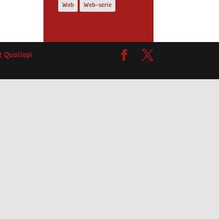
Web
Web-serie
at Qualiopi