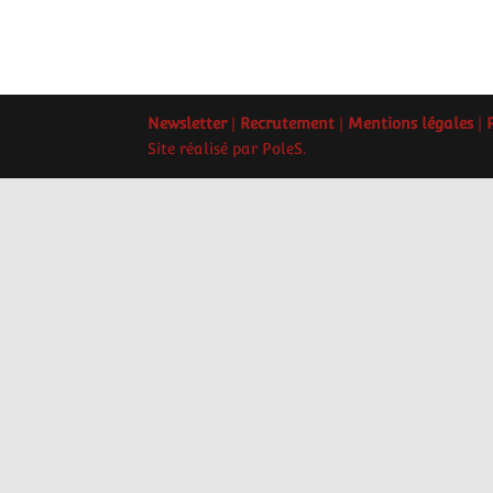
Newsletter
|
Recrutement
|
Mentions légales
|
Site réalisé par PoleS.