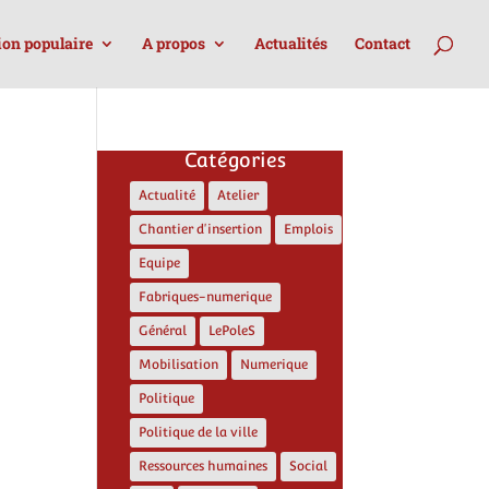
ion populaire
A propos
Actualités
Contact
Catégories
Actualité
Atelier
Chantier d'insertion
Emplois
Equipe
Fabriques-numerique
Général
LePoleS
Mobilisation
Numerique
Politique
Politique de la ville
Ressources humaines
Social