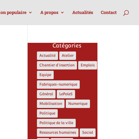
ion populaire
A propos
Actualités
Contact
Catégories
Actualité
Atelier
Chantier d'insertion
Emplois
Equipe
Fabriques-numerique
Général
LePoleS
Mobilisation
Numerique
Politique
Politique de la ville
Ressources humaines
Social