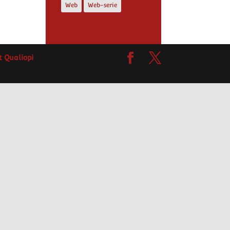
Web
Web-serie
at Qualiopi