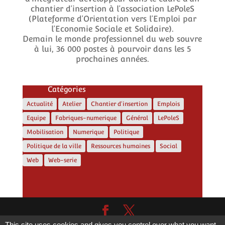
chantier d’insertion à l’association LePoleS
(Plateforme d’Orientation vers l’Emploi par
l’Economie Sociale et Solidaire).
Demain le monde professionnel du web souvre
à lui, 36 000 postes à pourvoir dans les 5
prochaines années.
Catégories
Actualité
Atelier
Chantier d'insertion
Emplois
Equipe
Fabriques-numerique
Général
LePoleS
Mobilisation
Numerique
Politique
Politique de la ville
Ressources humaines
Social
Web
Web-serie
This site uses cookies and gives you control over what you want