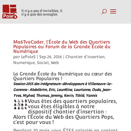
Il n'y a pas d'invisibles, il
n'y a que des aveugles
Ma6TvaCoder, l’École du Web des Quartiers
Populaires au Forum de la Grande École du
Numérique
par
LePoleS
|
Sep 26, 2016
|
Chantier d'insertion
,
Numerique
,
Social
,
Web
La Grande École du Numérique au cœur des
Quartiers Populaires !
Session 2015 des intégrateurs-développeurs à Villeneuve-la-
Garenne : Abdelkrim, Eric, Lauréline, Laurianne, Ouda, Jean-
Yves, Myhed, Thomas, Jeremy, Kevin, Tibilé, Yannis
Vous êtes des quartiers populaires,
vous êtes éligibles à notre
dispositif chantier d’insertion :
Alors l’École du Web des Quartiers Pops,
c’est pour vous !
Pendant 10 mois vous ÊTES salariés en contrat