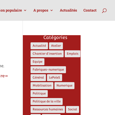
ion populaire
A propos
Actualités
Contact
Catégories
Actualité
Atelier
Chantier d'insertion
Emplois
Equipe
ne.
Fabriques-numerique
ire
Général
LePoleS
Mobilisation
Numerique
Politique
Politique de la ville
Ressources humaines
Social