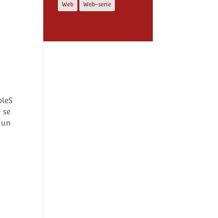
Web
Web-serie
oleS
 se
 un