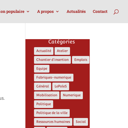
ion populaire
A propos
Actualités
Contact
Catégories
Actualité
Atelier
Chantier d'insertion
Emplois
Equipe
Fabriques-numerique
Général
LePoleS
Mobilisation
Numerique
us.
Politique
Politique de la ville
Ressources humaines
Social