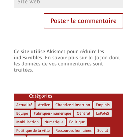
Ce site utilise Akismet pour réduire les
indésirables.
En savoir plus sur la façon dont
les données de vos commentaires sont
traitées
.
Catégories
Actualité
Atelier
Chantier d'insertion
Emplois
Equipe
Fabriques-numerique
Général
LePoleS
Mobilisation
Numerique
Politique
Politique de la ville
Ressources humaines
Social