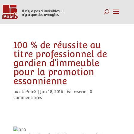
Il n'y a pas d'invisibles, il
n'y a que des aveugles
100 % de réussite au
titre professionnel de
gardien d’immeuble
pour la promotion
essonnienne
par
LePoleS
|
Jan 18, 2016
|
Web-serie
|
0
commentaires