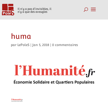
Il n'y a pas d'invisibles, il
n'y a que des aveugles
huma
par
LePoleS
|
Jan 5, 2018
|
0 commentaires