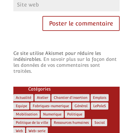
Ce site utilise Akismet pour réduire les
indésirables.
En savoir plus sur la façon dont
les données de vos commentaires sont
traitées
.
Catégories
Actualité
Atelier
Chantier d'insertion
Emplois
Equipe
Fabriques-numerique
Général
LePoleS
Mobilisation
Numerique
Politique
Politique de la ville
Ressources humaines
Social
Web
Web-serie