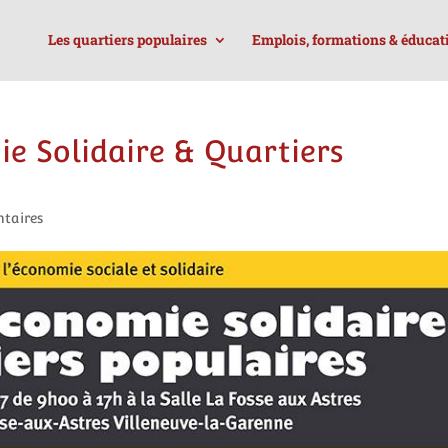
Les quartiers populaires
Emplois, formations & éducat
e Solidaire & Quartiers
taires