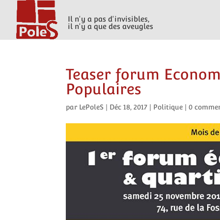
Il n'y a pas d'invisibles,
il n'y a que des aveugles
Teaser forum Economi
Populaires
par
LePoleS
|
Déc 18, 2017
|
Politique
|
0 commen