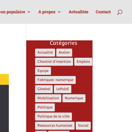
ion populaire
A propos
Actualités
Contact
Catégories
Actualité
Atelier
Chantier d'insertion
Emplois
Equipe
Fabriques-numerique
Général
LePoleS
Mobilisation
Numerique
Politique
Politique de la ville
Ressources humaines
Social