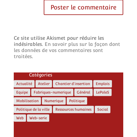
Ce site utilise Akismet pour réduire les
indésirables.
En savoir plus sur la façon dont
les données de vos commentaires sont
traitées
.
Catégories
Actualité
Atelier
Chantier d'insertion
Emplois
Equipe
Fabriques-numerique
Général
LePoleS
Mobilisation
Numerique
Politique
Politique de la ville
Ressources humaines
Social
Web
Web-serie