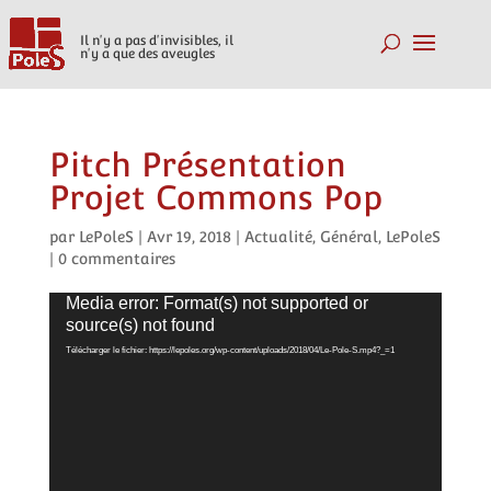
Il n'y a pas d'invisibles, il
n'y a que des aveugles
Pitch Présentation
Projet Commons Pop
par
LePoleS
|
Avr 19, 2018
|
Actualité
,
Général
,
LePoleS
|
0 commentaires
Media error: Format(s) not supported or
Lecteur
source(s) not found
vidéo
Télécharger le fichier: https://lepoles.org/wp-content/uploads/2018/04/Le-Pole-S.mp4?_=1