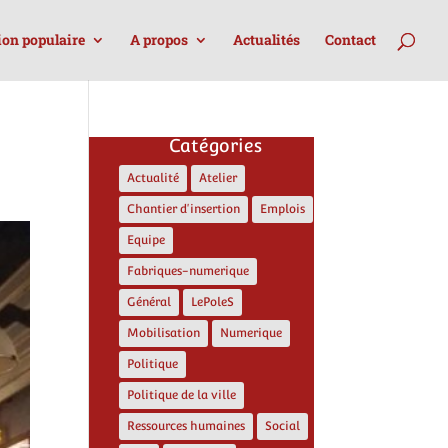
ion populaire
A propos
Actualités
Contact
Catégories
Actualité
Atelier
Chantier d'insertion
Emplois
Equipe
Fabriques-numerique
Général
LePoleS
Mobilisation
Numerique
Politique
Politique de la ville
Ressources humaines
Social