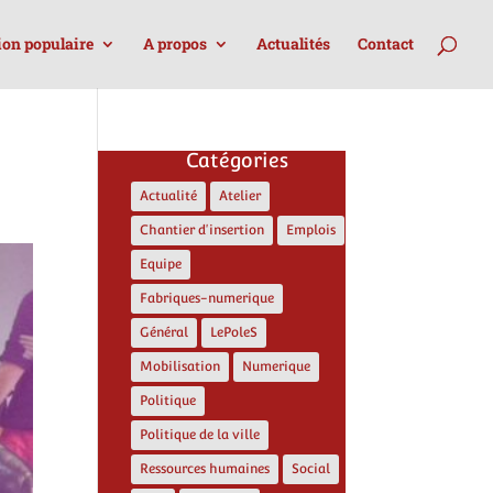
ion populaire
A propos
Actualités
Contact
Catégories
Actualité
Atelier
Chantier d'insertion
Emplois
Equipe
Fabriques-numerique
Général
LePoleS
Mobilisation
Numerique
Politique
Politique de la ville
Ressources humaines
Social