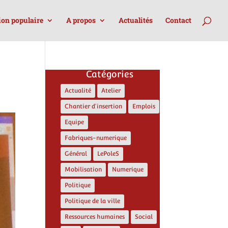
ion populaire
A propos
Actualités
Contact
Catégories
Actualité
Atelier
Chantier d'insertion
Emplois
Equipe
Fabriques-numerique
Général
LePoleS
Mobilisation
Numerique
Politique
Politique de la ville
Ressources humaines
Social