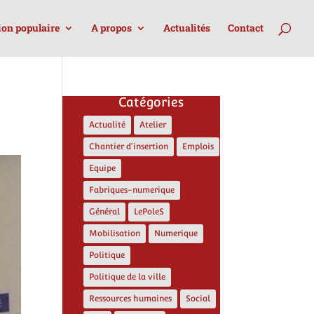
ion populaire
A propos
Actualités
Contact
Catégories
Actualité
Atelier
Chantier d'insertion
Emplois
Equipe
Fabriques-numerique
Général
LePoleS
Mobilisation
Numerique
Politique
Politique de la ville
Ressources humaines
Social