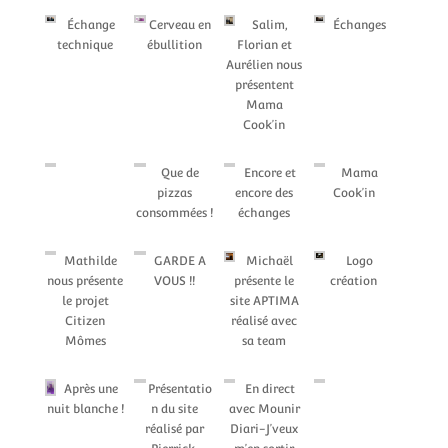
Échange
Cerveau en
Salim,
Échanges
technique
ébullition
Florian et
Aurélien nous
présentent
Mama
Cook’in
Que de
Encore et
Mama
pizzas
encore des
Cook’in
consommées !
échanges
Mathilde
GARDE A
Michaël
Logo
nous présente
VOUS !!
présente le
création
le projet
site APTIMA
Citizen
réalisé avec
Mômes
sa team
Après une
Présentatio
En direct
nuit blanche !
n du site
avec Mounir
réalisé par
Diari-J’veux