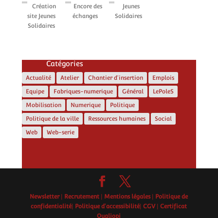
Création
Encore des
Jeunes
site Jeunes
échanges
Solidaires
Solidaires
Catégories
Actualité
Atelier
Chantier d'insertion
Emplois
Equipe
Fabriques-numerique
Général
LePoleS
Mobilisation
Numerique
Politique
Politique de la ville
Ressources humaines
Social
Web
Web-serie
Newsletter
|
Recrutement
|
Mentions légales
|
Politique de
confidentialité
|
Politique d'accessibilité
|
CGV
|
Certificat
Qualiopi