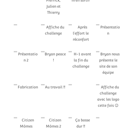
Pierrick,
m’en sortir
Julien et
Thierry
Affiche du
Après
Présentatio
challenge
l’effort le
n
réconfort
Présentatio
Bryan peace
H-1 avant
Bryan nous
n 2
!
la fin du
présente le
challenge
site de son
équipe
Fabrication
Au travail !!
Affiche du
challenge
avec les logo
cette fois 😉
Citizen
Citizen
Ça bosse
Mômes
Mômes 2
dur !!