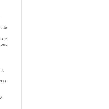
e
elle
à de
nous
au,
rtes
 à