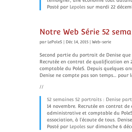
témoigner, une économie tout autant
Posté par
Lepoles
sur mardi 22 décem
Notre Web Série 52 semain
par
LePoleS
|
Déc 14, 2015
|
Web-serie
Second partie du portrait de Denise que 
Recrutée en contrat de qualification en 
comptable du PoleS. Depuis quelques anné
Denise ne compte pas son temps… pour le
//
52 semaines 52 portraits : Denise part
14 novembre. Recrutée en contrat de q
administrative et comptable du PoleS
association, à l’écoute de tous. Deni
Posté par
Lepoles
sur dimanche 6 déc