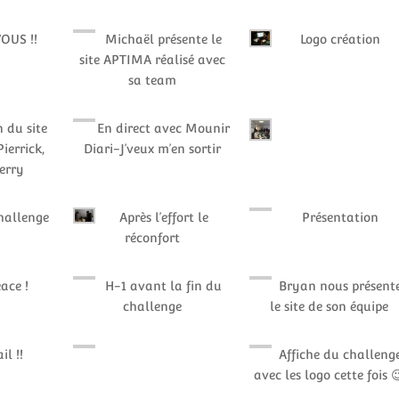
OUS !!
Michaël présente le
Logo création
site APTIMA réalisé avec
sa team
 du site
En direct avec Mounir
Pierrick,
Diari-J’veux m’en sortir
ierry
hallenge
Après l’effort le
Présentation
réconfort
ace !
H-1 avant la fin du
Bryan nous présent
challenge
le site de son équipe
il !!
Affiche du challeng
avec les logo cette fois 