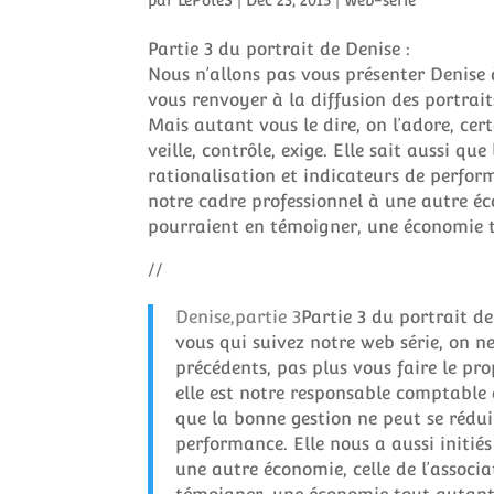
par
LePoleS
|
Déc 23, 2015
|
Web-serie
Partie 3 du portrait de Denise :
Nous n’allons pas vous présenter Denise 
vous renvoyer à la diffusion des portrait
Mais autant vous le dire, on l’adore, cer
veille, contrôle, exige. Elle sait aussi q
rationalisation et indicateurs de perform
notre cadre professionnel à une autre éco
pourraient en témoigner, une économie 
//
Denise,partie 3
Partie 3 du portrait d
vous qui suivez notre web série, on n
précédents, pas plus vous faire le pro
elle est notre responsable comptable et
que la bonne gestion ne peut se rédui
performance. Elle nous a aussi initiés
une autre économie, celle de l’associa