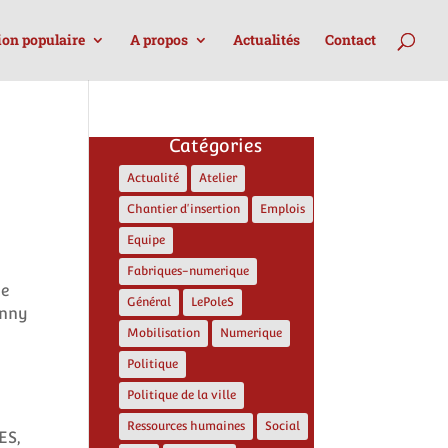
ion populaire
A propos
Actualités
Contact
Catégories
Actualité
Atelier
Chantier d'insertion
Emplois
Equipe
Fabriques-numerique
te
Général
LePoleS
anny
Mobilisation
Numerique
Politique
Politique de la ville
Ressources humaines
Social
ES,