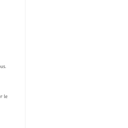
us.
r le