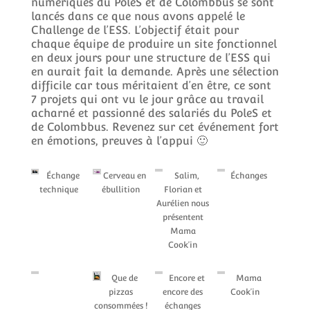
numériques du PoleS et de Colombbus se sont
lancés dans ce que nous avons appelé le
Challenge de l’ESS. L’objectif était pour
chaque équipe de produire un site fonctionnel
en deux jours pour une structure de l’ESS qui
en aurait fait la demande. Après une sélection
difficile car tous méritaient d’en être, ce sont
7 projets qui ont vu le jour grâce au travail
acharné et passionné des salariés du PoleS et
de Colombbus. Revenez sur cet événement fort
en émotions, preuves à l’appui 🙂
Échange
Cerveau en
Salim,
Échanges
technique
ébullition
Florian et
Aurélien nous
présentent
Mama
Cook’in
Que de
Encore et
Mama
pizzas
encore des
Cook’in
consommées !
échanges