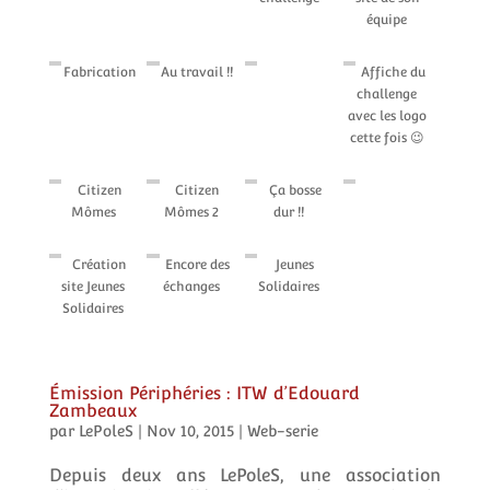
équipe
Fabrication
Au travail !!
Affiche du
challenge
avec les logo
cette fois 😉
Citizen
Citizen
Ça bosse
Mômes
Mômes 2
dur !!
Création
Encore des
Jeunes
site Jeunes
échanges
Solidaires
Solidaires
Émission Périphéries : ITW d’Edouard
Zambeaux
par
LePoleS
|
Nov 10, 2015
|
Web-serie
Depuis deux ans LePoleS, une association