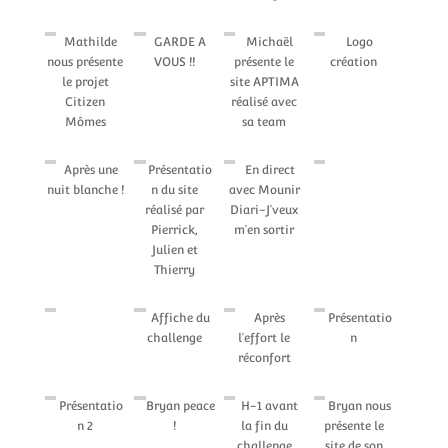
Mathilde
GARDE A
Michaël
Logo
nous présente
VOUS !!
présente le
création
le projet
site APTIMA
Citizen
réalisé avec
Mômes
sa team
Après une
Présentatio
En direct
nuit blanche !
n du site
avec Mounir
réalisé par
Diari-J’veux
Pierrick,
m’en sortir
Julien et
Thierry
Affiche du
Après
Présentatio
challenge
l’effort le
n
réconfort
Présentatio
Bryan peace
H-1 avant
Bryan nous
n 2
!
la fin du
présente le
challenge
site de son